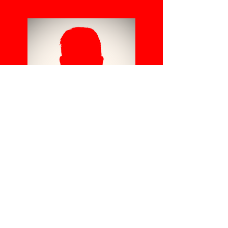
TB
C
Główny
trener
Wykorzystaj to miejsce,
aby się przedstawić i
podzielić się swoją
historią zawodową.