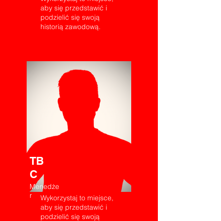
aby się przedstawić i
podzielić się swoją
historią zawodową.
TB
C
Menedże
r
Wykorzystaj to miejsce,
aby się przedstawić i
podzielić się swoją