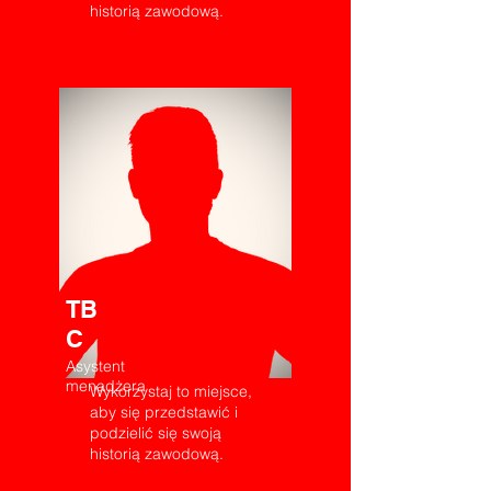
historią zawodową.
TB
C
Asystent
menadżera
Wykorzystaj to miejsce,
aby się przedstawić i
podzielić się swoją
historią zawodową.