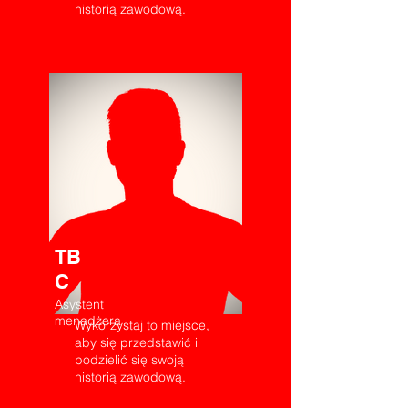
historią zawodową.
TB
C
Asystent
menadżera
Wykorzystaj to miejsce,
aby się przedstawić i
podzielić się swoją
historią zawodową.