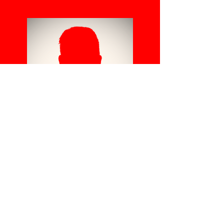
TB
C
Główny
trener
Wykorzystaj to miejsce,
aby się przedstawić i
podzielić się swoją
historią zawodową.