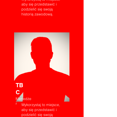
aby się przedstawić i
podzielić się swoją
historią zawodową.
TB
C
Menedże
r
Wykorzystaj to miejsce,
aby się przedstawić i
podzielić się swoją